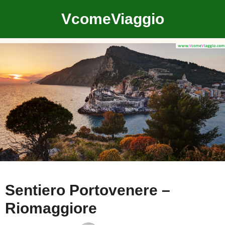
Vai
VcomeViaggio
al
contenuto
Sentiero Portovenere –
Riomaggiore