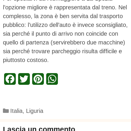
l’opzione migliore è rappresentata dal treno. Nel
complesso, la zona è ben servita dal trasporto
pubblico: l’utilizzo dell’auto è invece sconsigliato,
sia perché il punto di arrivo non coincide con
quello di partenza (servirebbero due macchine)
sia perché trovare parcheggio risulta difficile e
piuttosto costoso.
F
T
P
W
a
w
i
h
c
i
n
a
Categorie
Italia
,
Liguria
e
t
t
t
b
t
e
s
Lascia un commento