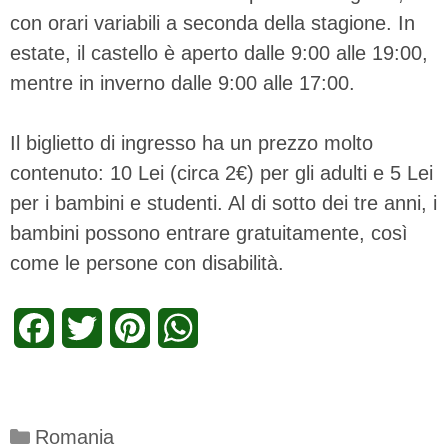
con orari variabili a seconda della stagione. In
estate, il castello è aperto dalle 9:00 alle 19:00,
mentre in inverno dalle 9:00 alle 17:00.
Il biglietto di ingresso ha un prezzo molto
contenuto: 10 Lei (circa 2€) per gli adulti e 5 Lei
per i bambini e studenti. Al di sotto dei tre anni, i
bambini possono entrare gratuitamente, così
come le persone con disabilità.
F
T
P
W
a
w
i
h
c
i
n
a
Categorie
Romania
e
t
t
t