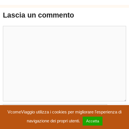
b
t
e
s
Lascia un commento
o
e
r
A
Commento
o
r
e
p
k
s
p
t
Nome
VcomeViaggio utilizza i cookies per migliorare l'esperienza di
navigazione dei propri utenti.
Accetta
Email