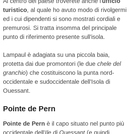
Al centro del paese troverete anche l’
ufficio
turistico
, al quale ho avuto modo di rivolgermi
ed i cui dipendenti si sono mostrati cordiali e
premurosi. Si tratta insomma del principale
punto di riferimento presente sull’isola.
Lampaul è adagiata su una piccola baia,
protetta dai due promontori (le due
chele del
granchio
) che costituiscono la punta nord-
occidentale e sudoccidentale dell’Isola di
Ouessant.
Pointe de Pern
Pointe de Pern
è il capo situato nel punto più
occidentale dell’
Ile di Ouessant
(e quindi