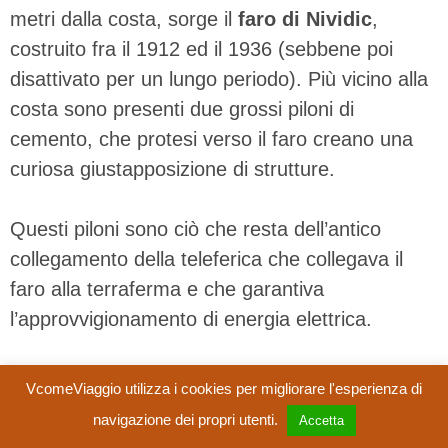
metri dalla costa, sorge il
faro di Nividic
,
costruito fra il 1912 ed il 1936 (sebbene poi
disattivato per un lungo periodo). Più vicino alla
costa sono presenti due grossi piloni di
cemento, che protesi verso il faro creano una
curiosa giustapposizione di strutture.
Questi piloni sono ciò che resta dell’antico
collegamento della teleferica che collegava il
faro alla terraferma e che garantiva
l’approvvigionamento di energia elettrica.
A termine del sentiero che conduce a
Pointe de
VcomeViaggio utilizza i cookies per migliorare l'esperienza di
Pern
, si trovano anche le rovine di alcune
navigazione dei propri utenti.
Accetta
antiche costruzioni abbandonate, la cui natura