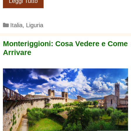
Leggi Tutto
Categorie
Italia
,
Liguria
Monteriggioni: Cosa Vedere e Come
Arrivare