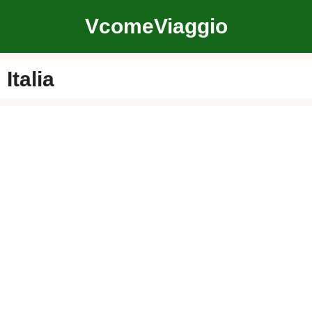
Vai
VcomeViaggio
al
contenuto
Italia