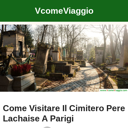
Vai
VcomeViaggio
al
contenuto
Come Visitare Il Cimitero Pere
Lachaise A Parigi