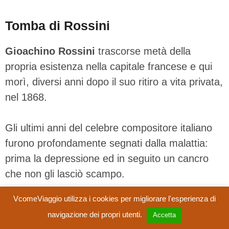
Tomba di Rossini
Gioachino Rossini
trascorse metà della
propria esistenza nella capitale francese e qui
morì, diversi anni dopo il suo ritiro a vita privata,
nel 1868.
Gli ultimi anni del celebre compositore italiano
furono profondamente segnati dalla malattia:
prima la depressione ed in seguito un cancro
che non gli lasciò scampo.
VcomeViaggio utilizza i cookies per migliorare l'esperienza di
La
tomba di Rossini
(
divisione 4
–
vedi
navigazione dei propri utenti.
Accetta
mappa
) al cimitero di Pere Lachaise è tuttavia