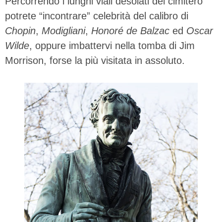
Percorrendo i lunghi viali desolati del cimitero
potrete “incontrare” celebrità del calibro di
Chopin
,
Modigliani
,
Honoré de Balzac
ed
Oscar
Wilde
, oppure imbattervi nella tomba di Jim
Morrison, forse la più visitata in assoluto.