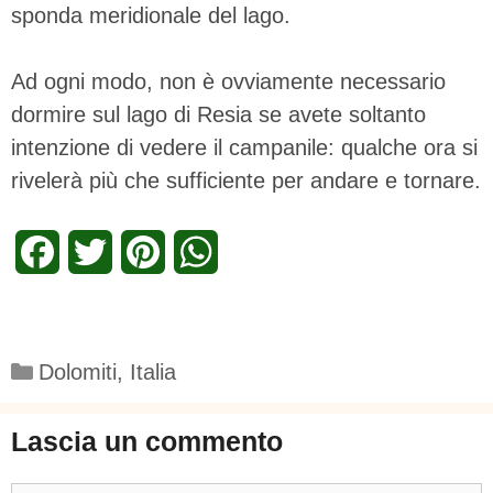
sponda meridionale del lago.
Ad ogni modo, non è ovviamente necessario
dormire sul lago di Resia se avete soltanto
intenzione di vedere il campanile: qualche ora si
rivelerà più che sufficiente per andare e tornare.
F
T
P
W
a
w
i
h
c
i
n
a
Categorie
Dolomiti
,
Italia
e
t
t
t
b
t
e
s
Lascia un commento
o
e
r
A