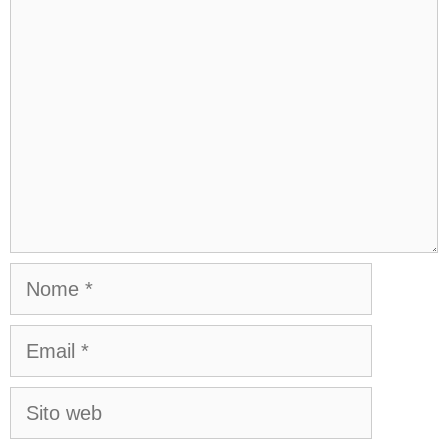
Commento
o
r
e
p
k
s
p
t
Nome
Email
Sito
web